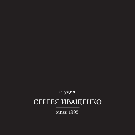
Главная
→
Услуги
→
Депиляция
→
Бикини
→
Женская
Депиляция зоны
бикини для женщин
во Владивостоке
Долговременный результат:
гарантируем более
продолжительный эффект
Минимизация болевых ощущений:
Специалисты в салоне обладают опытом,
чтобы выполнить депиляцию с
минимальными болевыми ощущениями