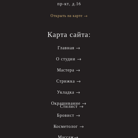
пр-кт, д.16
Открыть на карте →
Карта сайта:
Главная →
О студии →
Мастера →
Стрижка →
Укладка →
Окрашивание →
Стилист →
Бровист →
Косметолог →
Массаж→