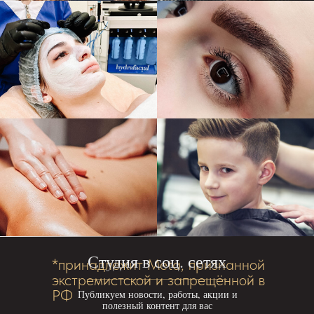
Студия в соц. сетях
*принадлежит Meta, признанной
экстремистской и запрещённой в
РФ
Публикуем новости, работы, акции и
полезный контент для вас