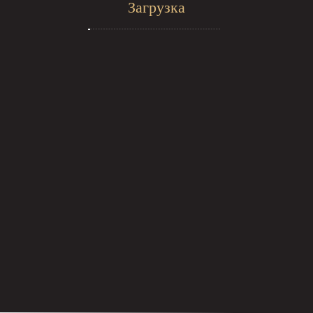
Загрузка
Стрижк
и
:
Женские
Мужские
Детские
Стилист по волосам:
Окрашивание волос
Мелирование волос
Камуфляж седины
Снятие цвета (декапирование)
Завивка волос
Кератиновое выпрямление волос
Укладка волос
Оформление бороды
SPA для волос
Ботокс для волос
Восстановление волос