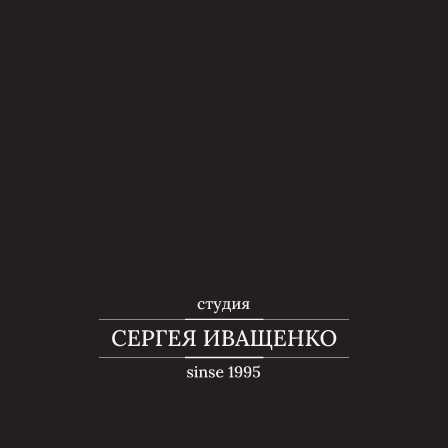
Главная
→
Услуги
Услуги студии:
Широкий выбор услуг и запись онлайн
Услуги парикмахеров
и стилистов