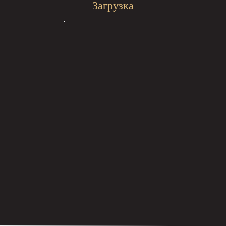
Загрузка
Записаться →
Цены на прессотерапию