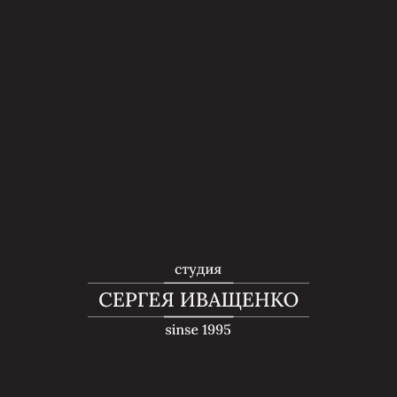
Главная
→
Услуги
→
Прессотерапия
Прессотерапия
во Владивостоке