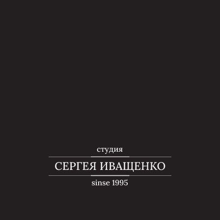
Главная
→
Услуги
→
Услуги мастера педикюра
→
Мужской
Студия Сергея Иващенко
Мужской педикюр
во Владивостоке
#Педикюр
#Маникюр
#Уход